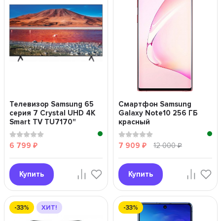
Телевизор Samsung 65
Смартфон Samsung
серия 7 Crystal UHD 4K
Galaxy Note10 256 ГБ
Smart TV TU7170"
красный
6 799
7 909
12 000
₽
₽
₽
Купить
Купить
-33%
ХИТ!
-33%