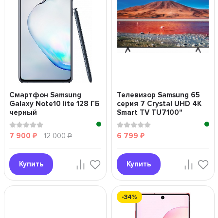
Смартфон Samsung
Телевизор Samsung 65
Galaxy Note10 lite 128 ГБ
серия 7 Crystal UHD 4K
черный
Smart TV TU7100"
7 900
12 000
6 799
₽
₽
₽
Купить
Купить
-34%