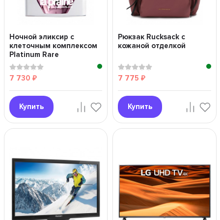
Ночной эликсир с
Рюкзак Rucksack с
клеточным комплексом
кожаной отделкой
Platinum Rare
7 730
7 775
₽
₽
Купить
Купить