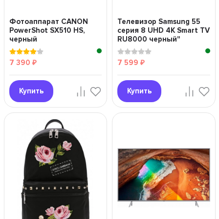
Фотоаппарат CANON
Телевизор Samsung 55
PowerShot SX510 HS,
серия 8 UHD 4K Smart TV
черный
RU8000 черный"
7 390
7 599
₽
₽
Купить
Купить