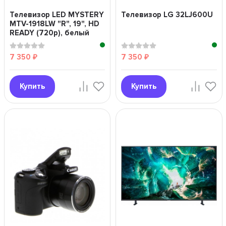
Телевизор LED MYSTERY
Телевизор LG 32LJ600U
MTV-1918LW "R", 19", HD
READY (720p), белый
7 350
7 350
₽
₽
Купить
Купить