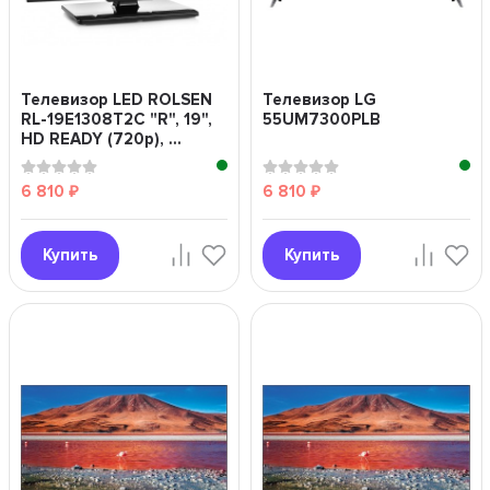
Телевизор LED ROLSEN
Телевизор LG
RL-19E1308T2C "R", 19",
55UM7300PLB
HD READY (720p), ...
6 810
6 810
₽
₽
Купить
Купить