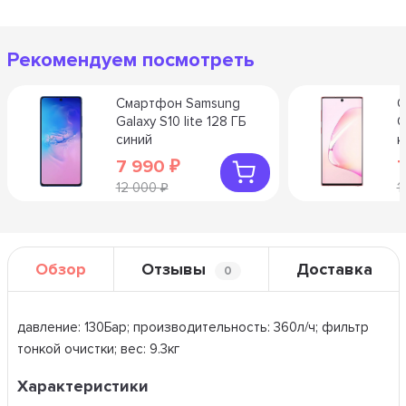
Рекомендуем посмотреть
Смартфон Samsung
С
Galaxy S10 lite 128 ГБ
G
синий
к
7 990
₽
12 000
1
₽
Обзор
Отзывы
Доставка
0
давление: 130Бар; производительность: 360л/ч; фильтр
тонкой очистки; вес: 9.3кг
Характеристики