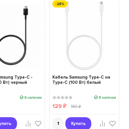
-28%
msung Type-C -
Кабель Samsung Type-C на
0 Вт) черный
Type-C (100 Вт) белый
В наличии
В наличии
129
₽
180
₽
упить
Купить