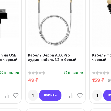
in на USB
Кабель Deppa AUX Pro
Кабель mo
te черный
аудио-кабель 1.2 м белый
черный
В наличии
В наличии
49
159
₽
₽
2
Купить
К