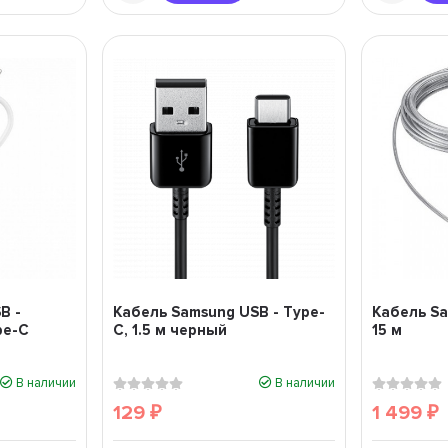
B -
Кабель Samsung USB - Type-
Кабель S
pe-C
C, 1.5 м черный
15 м
В наличии
В наличии
129
1 499
₽
₽