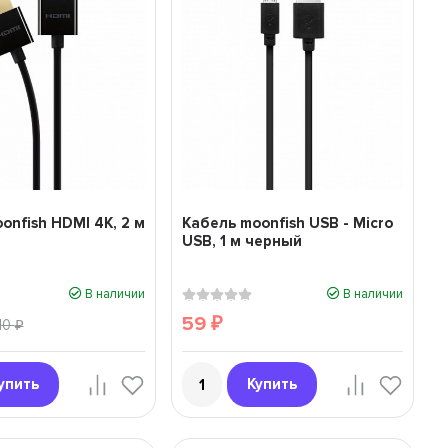
onfish HDMI 4K, 2 м
Кабель moonfish USB - Micro
USB, 1 м черный
В наличии
В наличии
59
10
₽
₽
упить
Купить