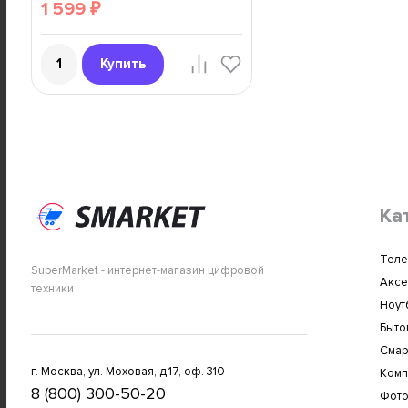
1 599
₽
Купить
Ка
Теле
SuperMarket - интернет-магазин цифровой
Аксе
техники
Ноут
Быто
Сма
г. Москва, ул. Моховая, д.17, оф. 310
Комп
8 (800) 300-50-20
Фото