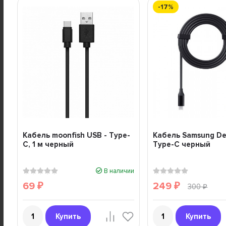
-17%
Кабель moonfish USB - Type-
Кабель Samsung De
C, 1 м черный
Type-C черный
В наличии
69
249
₽
₽
300
₽
Купить
Купить