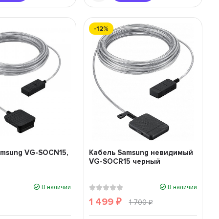
-12%
amsung VG-SOCN15,
Кабель Samsung невидимый
VG-SOCR15 черный
В наличии
В наличии
1 499
₽
1 700
₽