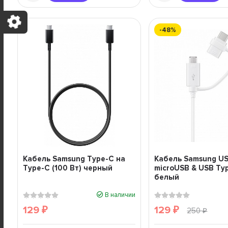
-48%
Кабель Samsung Type-C на
Кабель Samsung US
Type-C (100 Вт) черный
microUSB & USB Ty
белый
В наличии
129
129
₽
₽
250
₽