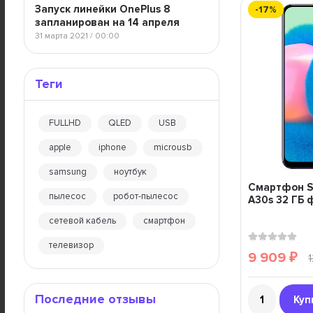
Запуск линейки OnePlus 8
-17%
запланирован на 14 апреля
31 марта 2021 / 00:00
Теги
FULLHD
QLED
USB
apple
iphone
microusb
samsung
ноутбук
Смартфон S
пылесос
робот-пылесос
A30s 32 ГБ
сетевой кабель
смартфон
телевизор
9 909
₽
Последние отзывы
Куп