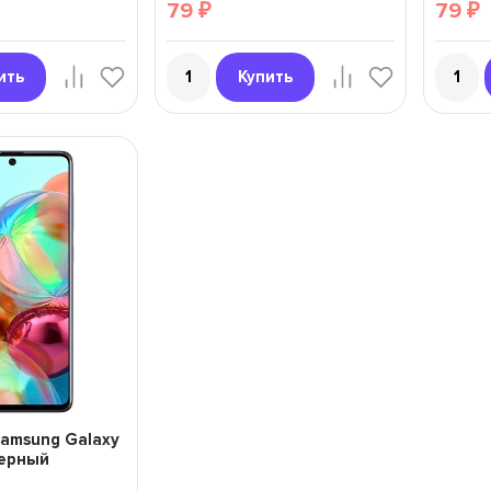
79
79
₽
₽
ить
Купить
amsung Galaxy
черный