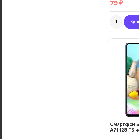
79
₽
Куп
Смартфон S
A71 128 ГБ 