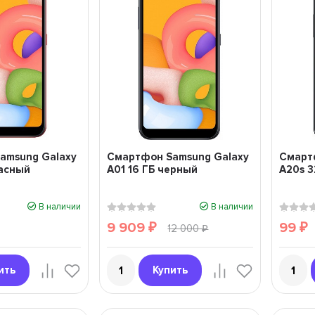
amsung Galaxy
Смартфон Samsung Galaxy
Смарт
расный
A01 16 ГБ черный
A20s 3
В наличии
В наличии
9 909
99
₽
12 000
₽
₽
ить
Купить