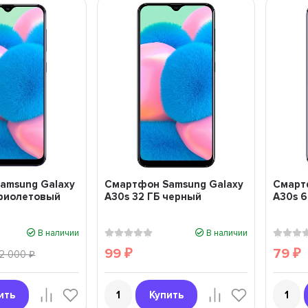
amsung Galaxy
Смартфон Samsung Galaxy
Смарт
 фиолетовый
A30s 32 ГБ черный
A30s 
В наличии
В наличии
99
79
12 000
₽
₽
₽
ить
Купить