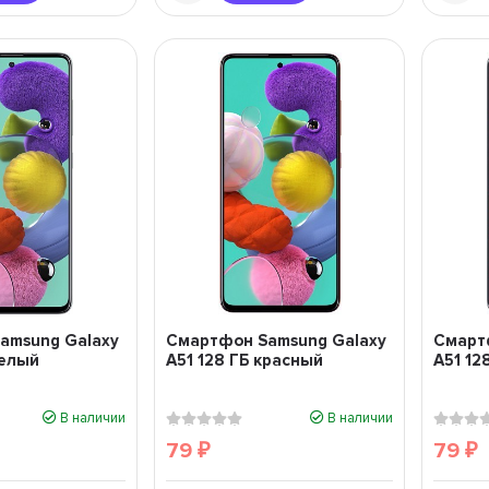
 2 basic
ую!
ny
08:22
amsung Galaxy
Смартфон Samsung Galaxy
Смарт
белый
A51 128 ГБ красный
A51 12
В наличии
В наличии
79
79
₽
₽