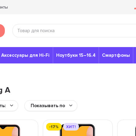
акты
Аксессуары для Hi-Fi
Ноутбуки 15–16.4
Смартфоны
g A
ть:
Показывать по
-17%
ХИТ!