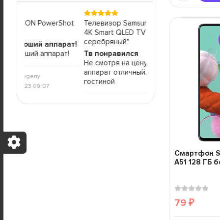
Shot
Телевизор Samsung 49 серия 6
Минимойка KARCHER К
4K Smart QLED TV 2019 Q67R
Не стоит покупать
серебряный"
арат!
Моет плохо, не совет
ат!
Тв понравился
Не смотря на цену и размеры,
Nikolaev Evge
аппарат отличный. Стоит в
1 апреля 2021 
гостиной
Nikolaev Evgeny
1 апреля 2021 08:30
Смартфон S
A51 128 ГБ 
79
₽