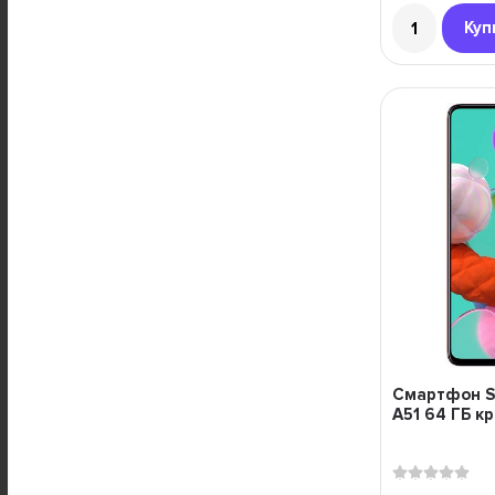
Куп
Смартфон S
A51 64 ГБ к