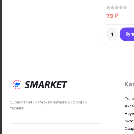
79
₽
Куп
Ка
Теле
SuperMarket - интернет-магазин цифровой
Аксе
техники
Ноут
Быто
Сма