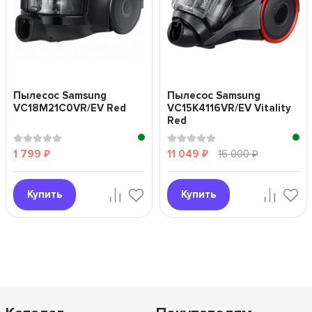
Пылесос Samsung
Пылесос Samsung
VC18M21C0VR/EV Red
VC15K4116VR/EV Vitality
Red
1 799
11 049
16 000
₽
₽
₽
Купить
Купить