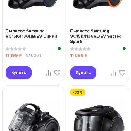
Пылесос Samsung
Пылесос Samsung
VC15K4130HB/EV Cиний
VC15K4136VL/EV Sacred
Spark
11 199
12 000
11 099
₽
₽
₽
Купить
Купить
-30%