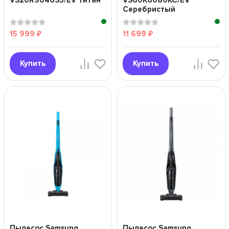
VS20R9046S3/EV Титан
VS60K6080KC/EV
Серебристый
15 999
11 699
₽
₽
Купить
Купить
Пылесос Samsung
Пылесос Samsung