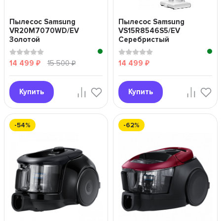
Пылесос Samsung
Пылесос Samsung
VR20M7070WD/EV
VS15R8546S5/EV
Золотой
Серебристый
14 499
15 500
14 499
₽
₽
₽
Купить
Купить
-54%
-62%