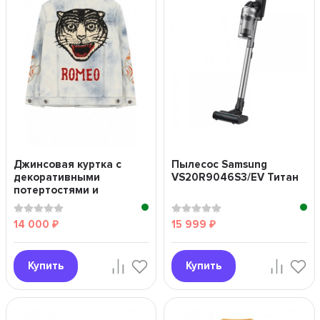
Джинсовая куртка с
Пылесос Samsung
декоративными
VS20R9046S3/EV Титан
потертостями и
аппликациями
14 000
15 999
₽
₽
Купить
Купить