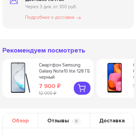
Через 3 дня, от 300 руб.
Подробнее о доставке
Рекомендуем посмотреть
Смартфон Samsung
С
Galaxy Note10 lite 128 ГБ
G
черный
ч
7 900
₽
12 000
₽
Обзор
Отзывы
Доставка
0