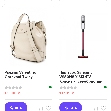
Рюкзак Valentino
Пылесос Samsung
Garavani Twiny
VS80N8016KL/EV
Красный, серебристый
13 300
13 199
₽
₽
Купить
Купить