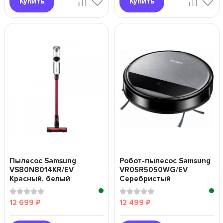
Купить
Купить
Пылесос Samsung
Робот-пылесос Samsung
VS80N8014KR/EV
VR05R5050WG/EV
Красный, белый
Серебристый
12 699
12 499
₽
₽