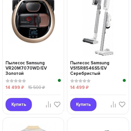
Пылесос Samsung
Пылесос Samsung
VR20M7070WD/EV
VS15R8546S5/EV
Золотой
Серебристый
14 499
15 500
14 499
₽
₽
₽
Купить
Купить