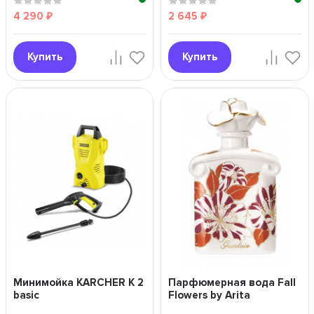
4 290
2 645
₽
₽
Купить
Купить
Минимойка KARCHER К 2
Парфюмерная вода Fall
basic
Flowers by Arita