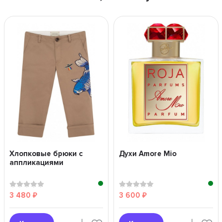
Хлопковые брюки с
Духи Amore Mio
аппликациями
3 480
3 600
₽
₽