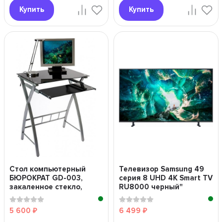
Купить
Купить
Стол компьютерный
Телевизор Samsung 49
БЮРОКРАТ GD-003,
серия 8 UHD 4K Smart TV
закаленное стекло,
RU8000 черный"
черный и серебристый
5 600
6 499
₽
₽