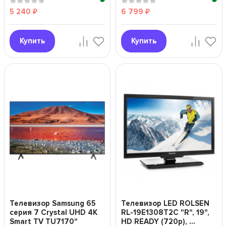
5 240
6 799
₽
₽
Купить
Купить
Телевизор Samsung 65
Телевизор LED ROLSEN
серия 7 Crystal UHD 4K
RL-19E1308T2C "R", 19",
Smart TV TU7170"
HD READY (720p), ...