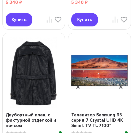
5 340
5 340
₽
₽
Купить
Купить
Двубортный плащ с
Телевизор Samsung 65
фактурной отделкой и
серия 7 Crystal UHD 4K
поясом
Smart TV TU7100"